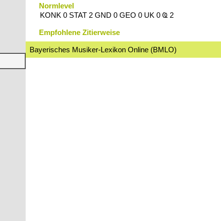
Normlevel
KONK 0 STAT 2 GND 0 GEO 0 UK 0 Ҩ 2
Empfohlene Zitierweise
Bayerisches Musiker-Lexikon Online (BMLO)