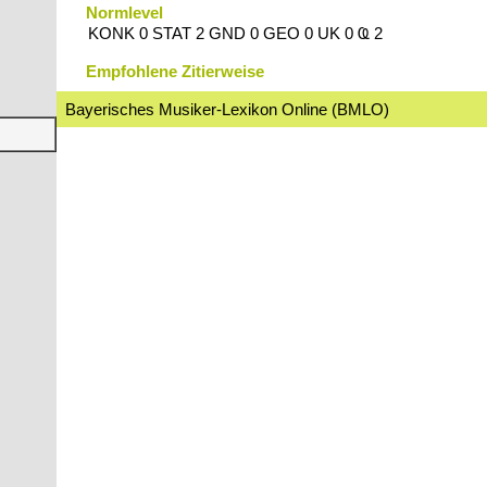
Normlevel
KONK 0 STAT 2 GND 0 GEO 0 UK 0 Ҩ 2
Empfohlene Zitierweise
Bayerisches Musiker-Lexikon Online (BMLO)