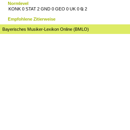
Normlevel
KONK 0 STAT 2 GND 0 GEO 0 UK 0 Ҩ 2
Empfohlene Zitierweise
Bayerisches Musiker-Lexikon Online (BMLO)