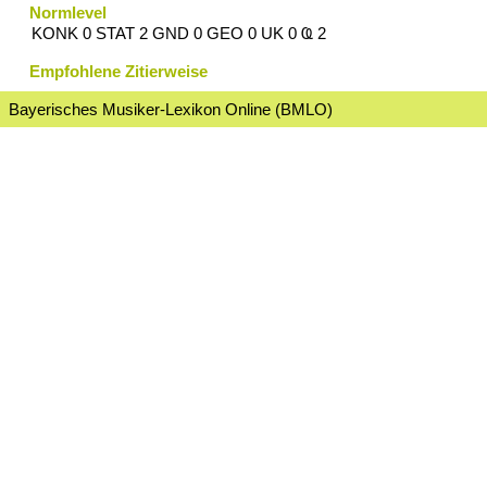
Normlevel
KONK 0 STAT 2 GND 0 GEO 0 UK 0 Ҩ 2
Empfohlene Zitierweise
Bayerisches Musiker-Lexikon Online (BMLO)