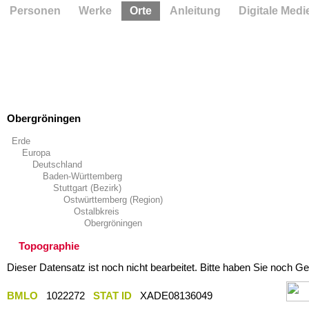
Personen
Werke
Orte
Anleitung
Digitale Medi
Obergröningen
Erde
Europa
Deutschland
Baden-Württemberg
Stuttgart (Bezirk)
Ostwürttemberg (Region)
Ostalbkreis
Obergröningen
Topographie
Dieser Datensatz ist noch nicht bearbeitet. Bitte haben Sie noch Ge
BMLO
1022272
STAT ID
XADE08136049