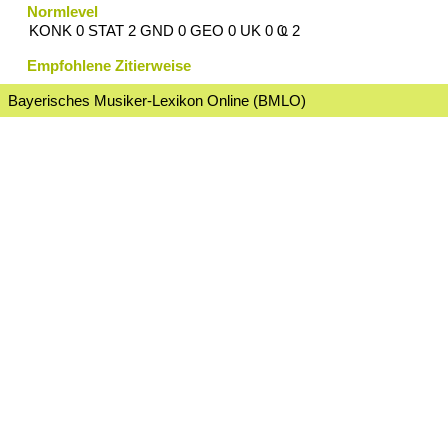
Normlevel
KONK 0 STAT 2 GND 0 GEO 0 UK 0 Ҩ 2
Empfohlene Zitierweise
Bayerisches Musiker-Lexikon Online (BMLO)