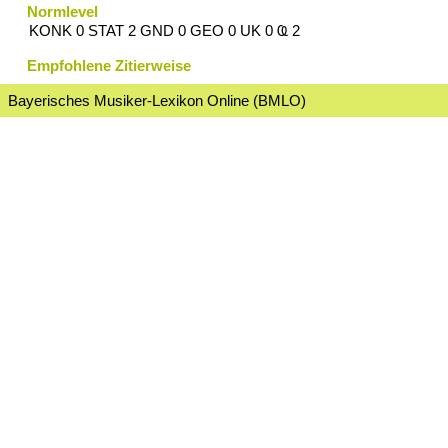
Normlevel
KONK 0 STAT 2 GND 0 GEO 0 UK 0 Ҩ 2
Empfohlene Zitierweise
Bayerisches Musiker-Lexikon Online (BMLO)