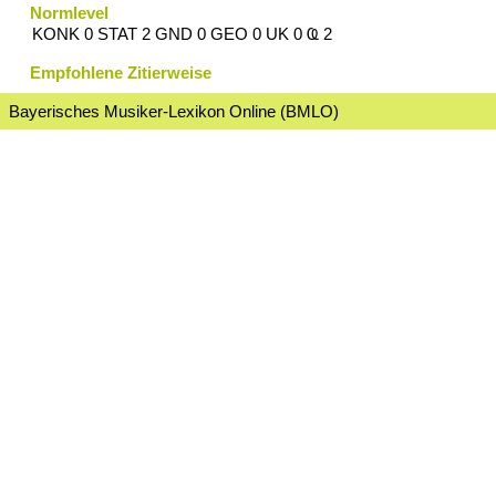
Normlevel
KONK 0 STAT 2 GND 0 GEO 0 UK 0 Ҩ 2
Empfohlene Zitierweise
Bayerisches Musiker-Lexikon Online (BMLO)