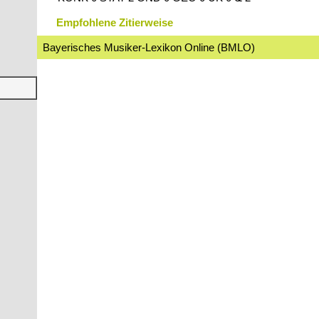
Empfohlene Zitierweise
Bayerisches Musiker-Lexikon Online (BMLO)