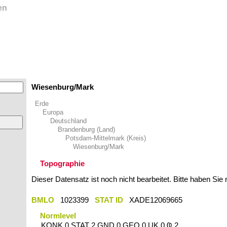
en
Wiesenburg/Mark
Erde
Europa
Deutschland
Brandenburg (Land)
Potsdam-Mittelmark (Kreis)
Wiesenburg/Mark
Topographie
Dieser Datensatz ist noch nicht bearbeitet. Bitte haben Sie
BMLO
1023399
STAT ID
XADE12069665
Normlevel
KONK 0 STAT 2 GND 0 GEO 0 UK 0 Ҩ 2