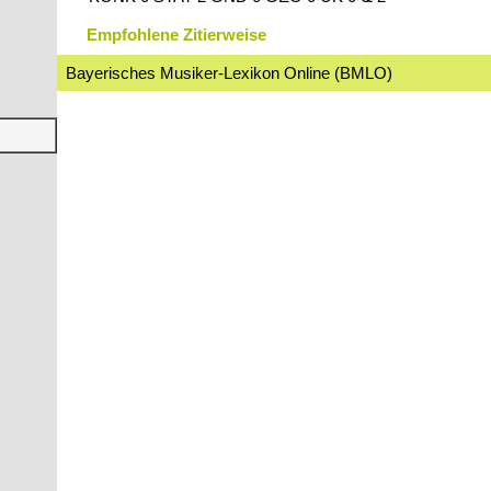
Empfohlene Zitierweise
Bayerisches Musiker-Lexikon Online (BMLO)