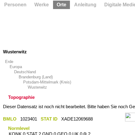
Personen
Werke
Orte
Anleitung
Digitale Medi
Wusterwitz
Erde
Europa
Deutschland
Brandenburg (Land)
Potsdam-Mittelmark (Kreis)
Wusterwitz
Topographie
Dieser Datensatz ist noch nicht bearbeitet. Bitte haben Sie noch Ge
BMLO
1023401
STAT ID
XADE12069688
Normlevel
KONK 0 STAT 2 GND 0 GEO 0 UK 0 Ҩ 2