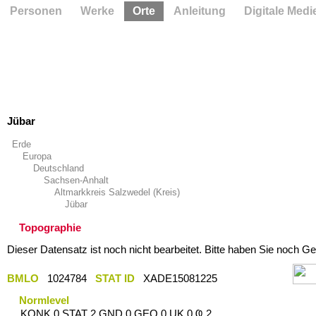
Personen
Werke
Orte
Anleitung
Digitale Medi
Jübar
Erde
Europa
Deutschland
Sachsen-Anhalt
Altmarkkreis Salzwedel (Kreis)
Jübar
Topographie
Dieser Datensatz ist noch nicht bearbeitet. Bitte haben Sie noch Ge
BMLO
1024784
STAT ID
XADE15081225
Normlevel
KONK 0 STAT 2 GND 0 GEO 0 UK 0 Ҩ 2