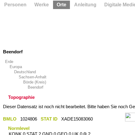
Personen
Werke
Orte
Anleitung
Digitale Medi
Beendorf
Erde
Europa
Deutschland
Sachsen-Anhalt
Börde (Kreis)
Beendorf
Topographie
Dieser Datensatz ist noch nicht bearbeitet. Bitte haben Sie noch Ge
BMLO
1024806
STAT ID
XADE15083060
Normlevel
KONK 0 STAT 2 GND 0 GEO 0 UK 0 Ҩ 2