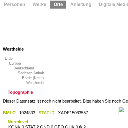
Personen
Werke
Orte
Anleitung
Digitale Medi
Westheide
Erde
Europa
Deutschland
Sachsen-Anhalt
Börde (Kreis)
Westheide
Topographie
Dieser Datensatz ist noch nicht bearbeitet. Bitte haben Sie noch Ge
BMLO
1024833
STAT ID
XADE15083557
Normlevel
KONK 0 STAT 2 GND 0 GEO 0 UK 0 Ҩ 2