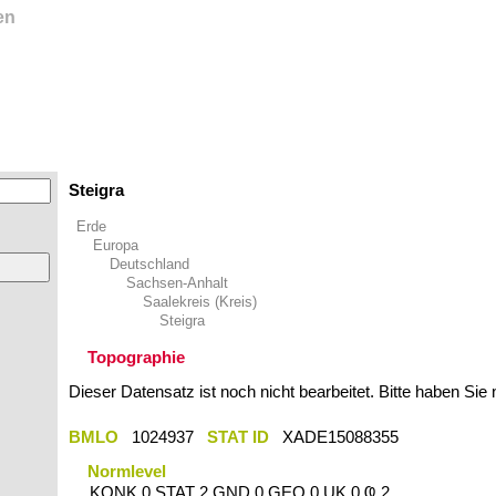
en
Steigra
Erde
Europa
Deutschland
Sachsen-Anhalt
Saalekreis (Kreis)
Steigra
Topographie
Dieser Datensatz ist noch nicht bearbeitet. Bitte haben Sie
BMLO
1024937
STAT ID
XADE15088355
Normlevel
KONK 0 STAT 2 GND 0 GEO 0 UK 0 Ҩ 2