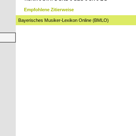
Empfohlene Zitierweise
Bayerisches Musiker-Lexikon Online (BMLO)