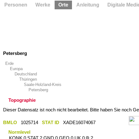
Personen
Werke
Orte
Anleitung
Digitale Medi
Petersberg
Erde
Europa
Deutschland
Thüringen
Saale-Holzland-Kreis
Petersberg
Topographie
Dieser Datensatz ist noch nicht bearbeitet. Bitte haben Sie noch Ge
BMLO
1025714
STAT ID
XADE16074067
Normlevel
KONK 0 STAT 2 GND 0 GEO 0 UK 0 Ҩ 2