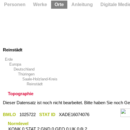
Personen
Werke
Orte
Anleitung
Digitale Medi
Reinstädt
Erde
Europa
Deutschland
Thüringen
Saale-Holzland-Kreis
Reinstädt
Topographie
Dieser Datensatz ist noch nicht bearbeitet. Bitte haben Sie noch Ge
BMLO
1025722
STAT ID
XADE16074076
Normlevel
KONK 0 STAT 2 GND 0 GEO 0 UK 0 Ҩ 2