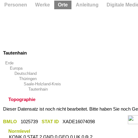
Personen
Werke
Orte
Anleitung
Digitale Medi
Tautenhain
Erde
Europa
Deutschland
Thüringen
Saale-Holzland-Kreis
Tautenhain
Topographie
Dieser Datensatz ist noch nicht bearbeitet. Bitte haben Sie noch Ge
BMLO
1025739
STAT ID
XADE16074098
Normlevel
KONK 0 STAT 2 GND 0 GEO 0 UK 0 Ҩ 2