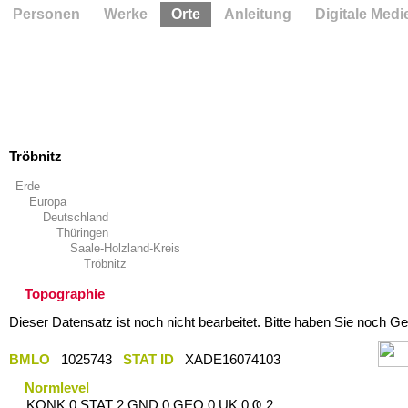
Personen
Werke
Orte
Anleitung
Digitale Medi
Tröbnitz
Erde
Europa
Deutschland
Thüringen
Saale-Holzland-Kreis
Tröbnitz
Topographie
Dieser Datensatz ist noch nicht bearbeitet. Bitte haben Sie noch Ge
BMLO
1025743
STAT ID
XADE16074103
Normlevel
KONK 0 STAT 2 GND 0 GEO 0 UK 0 Ҩ 2