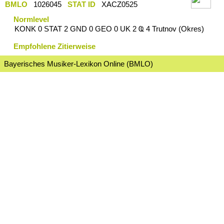
BMLO
1026045
STAT ID
XACZ0525
Normlevel
KONK 0 STAT 2 GND 0 GEO 0 UK 2 Ҩ 4 Trutnov (Okres)
Empfohlene Zitierweise
Bayerisches Musiker-Lexikon Online (BMLO)