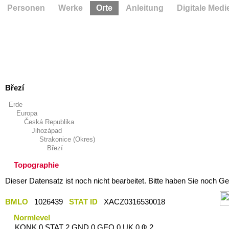
Personen
Werke
Orte
Anleitung
Digitale Medi
Březí
Erde
Europa
Česká Republika
Jihozápad
Strakonice (Okres)
Březí
Topographie
Dieser Datensatz ist noch nicht bearbeitet. Bitte haben Sie noch Ge
BMLO
1026439
STAT ID
XACZ0316530018
Normlevel
KONK 0 STAT 2 GND 0 GEO 0 UK 0 Ҩ 2