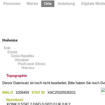
Personen
Werke
Orte
Anleitung
Digitale Medi
Hněvnice
Erde
Europa
Česká Republika
Jihozápad
Plzeň-sever (Okres)
Hněvnice
Topographie
Dieser Datensatz ist noch nicht bearbeitet. Bitte haben Sie noch Ge
BMLO
1026459
STAT ID
XACZ0325530221
Normlevel
KONK 0 STAT 2 GND 0 GEO 0 UK 0 Ҩ 2