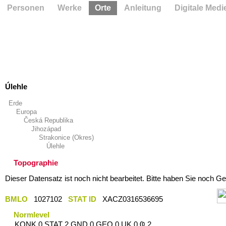
Personen
Werke
Orte
Anleitung
Digitale Medi
Úlehle
Erde
Europa
Česká Republika
Jihozápad
Strakonice (Okres)
Úlehle
Topographie
Dieser Datensatz ist noch nicht bearbeitet. Bitte haben Sie noch Ge
BMLO
1027102
STAT ID
XACZ0316536695
Normlevel
KONK 0 STAT 2 GND 0 GEO 0 UK 0 Ҩ 2