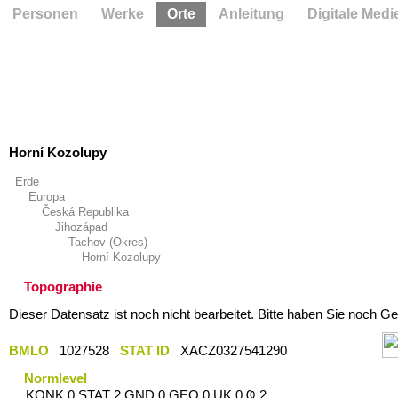
Personen
Werke
Orte
Anleitung
Digitale Medi
Horní Kozolupy
Erde
Europa
Česká Republika
Jihozápad
Tachov (Okres)
Horní Kozolupy
Topographie
Dieser Datensatz ist noch nicht bearbeitet. Bitte haben Sie noch Ge
BMLO
1027528
STAT ID
XACZ0327541290
Normlevel
KONK 0 STAT 2 GND 0 GEO 0 UK 0 Ҩ 2