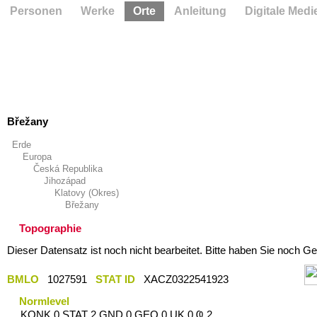
Personen
Werke
Orte
Anleitung
Digitale Medi
Břežany
Erde
Europa
Česká Republika
Jihozápad
Klatovy (Okres)
Břežany
Topographie
Dieser Datensatz ist noch nicht bearbeitet. Bitte haben Sie noch Ge
BMLO
1027591
STAT ID
XACZ0322541923
Normlevel
KONK 0 STAT 2 GND 0 GEO 0 UK 0 Ҩ 2