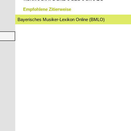
Empfohlene Zitierweise
Bayerisches Musiker-Lexikon Online (BMLO)