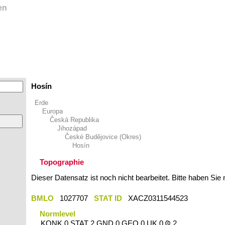
en
Hosín
Erde
Europa
Česká Republika
Jihozápad
České Budějovice (Okres)
Hosín
Topographie
Dieser Datensatz ist noch nicht bearbeitet. Bitte haben Sie
BMLO
1027707
STAT ID
XACZ0311544523
Normlevel
KONK 0 STAT 2 GND 0 GEO 0 UK 0 Ҩ 2