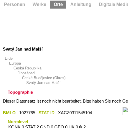
Personen
Werke
Orte
Anleitung
Digitale Medi
Svatý Jan nad Malší
Erde
Europa
Česká Republika
Jihozápad
České Budějovice (Okres)
Svatý Jan nad Malší
Topographie
Dieser Datensatz ist noch nicht bearbeitet. Bitte haben Sie noch Ge
BMLO
1027765
STAT ID
XACZ0311545104
Normlevel
KONK 0 STAT 2 GND 0 GEO 0 UK 0 Ҩ 2