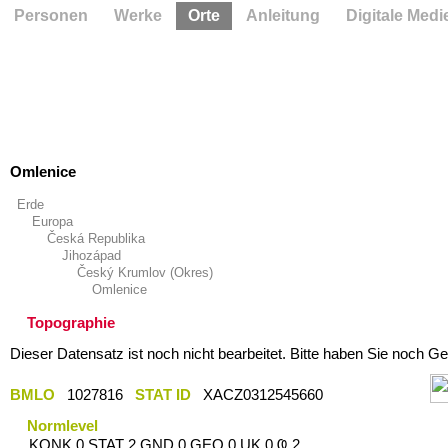
Personen
Werke
Orte
Anleitung
Digitale Medi
Omlenice
Erde
Europa
Česká Republika
Jihozápad
Český Krumlov (Okres)
Omlenice
Topographie
Dieser Datensatz ist noch nicht bearbeitet. Bitte haben Sie noch Ge
BMLO
1027816
STAT ID
XACZ0312545660
Normlevel
KONK 0 STAT 2 GND 0 GEO 0 UK 0 Ҩ 2