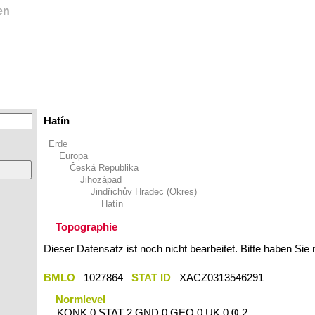
en
Hatín
Erde
Europa
Česká Republika
Jihozápad
Jindřichův Hradec (Okres)
Hatín
Topographie
Dieser Datensatz ist noch nicht bearbeitet. Bitte haben Sie
BMLO
1027864
STAT ID
XACZ0313546291
Normlevel
KONK 0 STAT 2 GND 0 GEO 0 UK 0 Ҩ 2