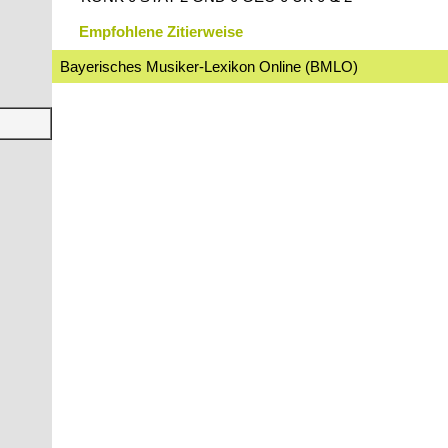
Empfohlene Zitierweise
Bayerisches Musiker-Lexikon Online (BMLO)