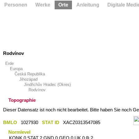
Personen
Werke
Orte
Anleitung
Digitale Medi
Rodvínov
Erde
Europa
Česká Republika
Jihozápad
Jindřichův Hradec (Okres)
Rodvínov
Topographie
Dieser Datensatz ist noch nicht bearbeitet. Bitte haben Sie noch Ge
BMLO
1027930
STAT ID
XACZ0313547085
Normlevel
KONK 0 STAT 2 GND 0 GEO 0 UK 0 Ҩ 2