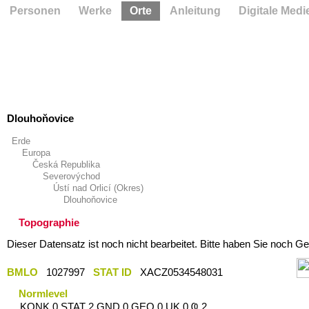
Personen
Werke
Orte
Anleitung
Digitale Medi
Dlouhoňovice
Erde
Europa
Česká Republika
Severovýchod
Ústí nad Orlicí (Okres)
Dlouhoňovice
Topographie
Dieser Datensatz ist noch nicht bearbeitet. Bitte haben Sie noch Ge
BMLO
1027997
STAT ID
XACZ0534548031
Normlevel
KONK 0 STAT 2 GND 0 GEO 0 UK 0 Ҩ 2