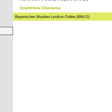
Empfohlene Zitierweise
Bayerisches Musiker-Lexikon Online (BMLO)