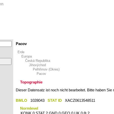
en
Pacov
Erde
Europa
Česká Republika
Jihovýchod
Pelhřimov (Okres)
Pacov
Topographie
Dieser Datensatz ist noch nicht bearbeitet. Bitte haben Sie
BMLO
1028043
STAT ID
XACZ0613548511
Normlevel
KONK 0 STAT 2 GND 0 GEO 0 UK 0 Ҩ 2