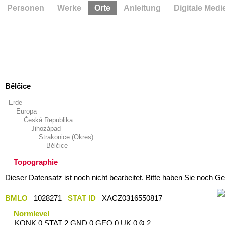
Personen
Werke
Orte
Anleitung
Digitale Medi
Bělčice
Erde
Europa
Česká Republika
Jihozápad
Strakonice (Okres)
Bělčice
Topographie
Dieser Datensatz ist noch nicht bearbeitet. Bitte haben Sie noch Ge
BMLO
1028271
STAT ID
XACZ0316550817
Normlevel
KONK 0 STAT 2 GND 0 GEO 0 UK 0 Ҩ 2