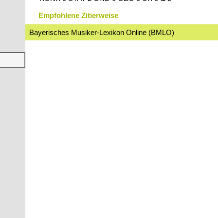
Empfohlene Zitierweise
Bayerisches Musiker-Lexikon Online (BMLO)