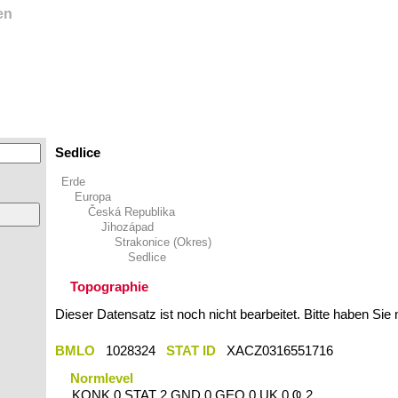
en
Sedlice
Erde
Europa
Česká Republika
Jihozápad
Strakonice (Okres)
Sedlice
Topographie
Dieser Datensatz ist noch nicht bearbeitet. Bitte haben Sie
BMLO
1028324
STAT ID
XACZ0316551716
Normlevel
KONK 0 STAT 2 GND 0 GEO 0 UK 0 Ҩ 2