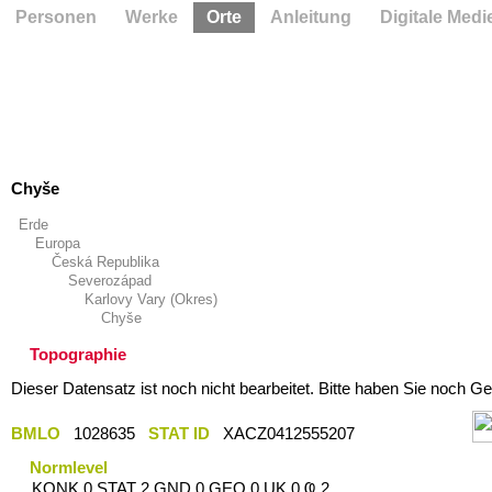
Personen
Werke
Orte
Anleitung
Digitale Medi
Chyše
Erde
Europa
Česká Republika
Severozápad
Karlovy Vary (Okres)
Chyše
Topographie
Dieser Datensatz ist noch nicht bearbeitet. Bitte haben Sie noch Ge
BMLO
1028635
STAT ID
XACZ0412555207
Normlevel
KONK 0 STAT 2 GND 0 GEO 0 UK 0 Ҩ 2