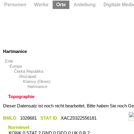
Personen
Werke
Orte
Anleitung
Digitale Medi
Hartmanice
Erde
Europa
Česká Republika
Jihozápad
Klatovy (Okres)
Hartmanice
Topographie
Dieser Datensatz ist noch nicht bearbeitet. Bitte haben Sie noch Ge
BMLO
1028681
STAT ID
XACZ0322556181
Normlevel
KONK 0 STAT 2 GND 0 GEO 0 UK 0 Ҩ 2