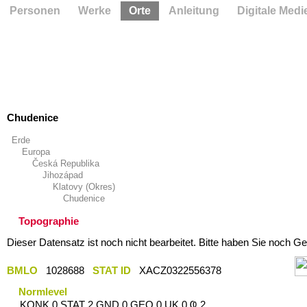
Personen
Werke
Orte
Anleitung
Digitale Medi
Chudenice
Erde
Europa
Česká Republika
Jihozápad
Klatovy (Okres)
Chudenice
Topographie
Dieser Datensatz ist noch nicht bearbeitet. Bitte haben Sie noch Ge
BMLO
1028688
STAT ID
XACZ0322556378
Normlevel
KONK 0 STAT 2 GND 0 GEO 0 UK 0 Ҩ 2