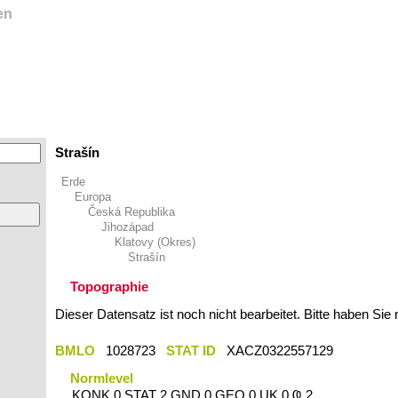
en
Strašín
Erde
Europa
Česká Republika
Jihozápad
Klatovy (Okres)
Strašín
Topographie
Dieser Datensatz ist noch nicht bearbeitet. Bitte haben Sie
BMLO
1028723
STAT ID
XACZ0322557129
Normlevel
KONK 0 STAT 2 GND 0 GEO 0 UK 0 Ҩ 2