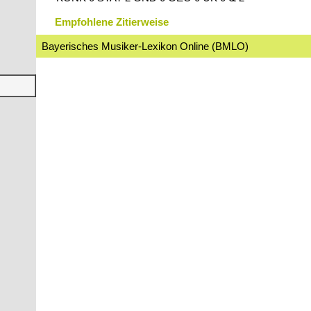
Empfohlene Zitierweise
Bayerisches Musiker-Lexikon Online (BMLO)