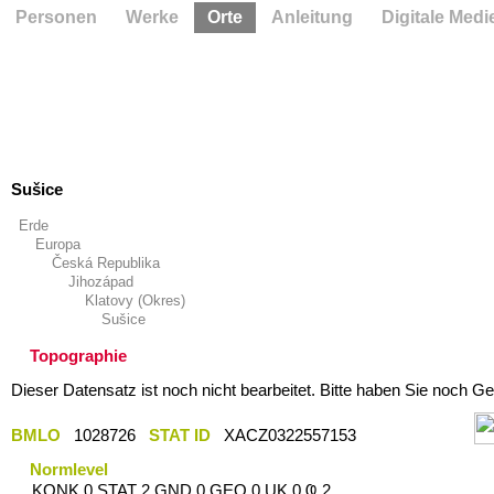
Personen
Werke
Orte
Anleitung
Digitale Medi
Sušice
Erde
Europa
Česká Republika
Jihozápad
Klatovy (Okres)
Sušice
Topographie
Dieser Datensatz ist noch nicht bearbeitet. Bitte haben Sie noch Ge
BMLO
1028726
STAT ID
XACZ0322557153
Normlevel
KONK 0 STAT 2 GND 0 GEO 0 UK 0 Ҩ 2