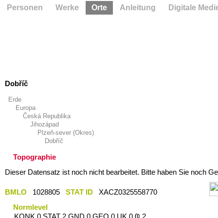
Personen
Werke
Orte
Anleitung
Digitale Medi
Dobříč
Erde
Europa
Česká Republika
Jihozápad
Plzeň-sever (Okres)
Dobříč
Topographie
Dieser Datensatz ist noch nicht bearbeitet. Bitte haben Sie noch Ge
BMLO
1028805
STAT ID
XACZ0325558770
Normlevel
KONK 0 STAT 2 GND 0 GEO 0 UK 0 Ҩ 2