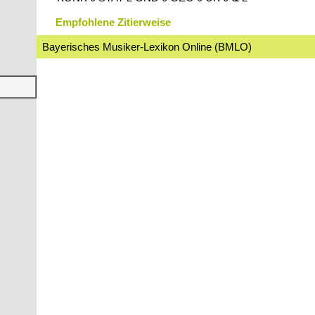
Empfohlene Zitierweise
Bayerisches Musiker-Lexikon Online (BMLO)