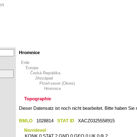
en
Hromnice
Erde
Europa
Česká Republika
Jihozápad
Plzeň-sever (Okres)
Hromnice
Topographie
Dieser Datensatz ist noch nicht bearbeitet. Bitte haben Sie
BMLO
1028814
STAT ID
XACZ0325558915
Normlevel
KONK 0 STAT 2 GND 0 GEO 0 UK 0 Ҩ 2