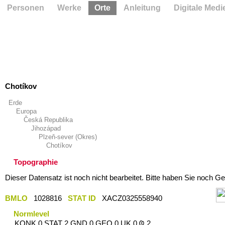
Personen
Werke
Orte
Anleitung
Digitale Medi
Chotíkov
Erde
Europa
Česká Republika
Jihozápad
Plzeň-sever (Okres)
Chotíkov
Topographie
Dieser Datensatz ist noch nicht bearbeitet. Bitte haben Sie noch Ge
BMLO
1028816
STAT ID
XACZ0325558940
Normlevel
KONK 0 STAT 2 GND 0 GEO 0 UK 0 Ҩ 2