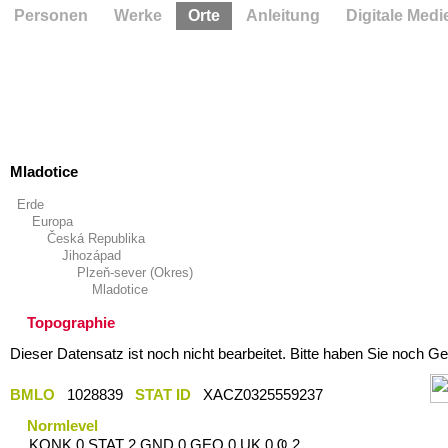
Personen
Werke
Orte
Anleitung
Digitale Medi
Mladotice
Erde
Europa
Česká Republika
Jihozápad
Plzeň-sever (Okres)
Mladotice
Topographie
Dieser Datensatz ist noch nicht bearbeitet. Bitte haben Sie noch Ge
BMLO
1028839
STAT ID
XACZ0325559237
Normlevel
KONK 0 STAT 2 GND 0 GEO 0 UK 0 Ҩ 2