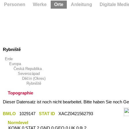
Personen
Werke
Orte
Anleitung
Digitale Medi
Rybniště
Erde
Europa
Česká Republika
Severozápad
Děčín (Okres)
Rybniště
Topographie
Dieser Datensatz ist noch nicht bearbeitet. Bitte haben Sie noch Ge
BMLO
1029147
STAT ID
XACZ0421562793
Normlevel
KONK 0 STAT 2 GND 0 GEO 0 UK 0 Ҩ 2