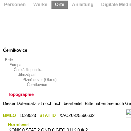
Personen
Werke
Orte
Anleitung
Digitale Medi
Černíkovice
Erde
Europa
Česká Republika
Jihozápad
Plzeň-sever (Okres)
Černíkovice
Topographie
Dieser Datensatz ist noch nicht bearbeitet. Bitte haben Sie noch Ge
BMLO
1029523
STAT ID
XACZ0325566632
Normlevel
KONK 0 STAT 2 GND 0 GEO 0 UK 0 Ҩ 2