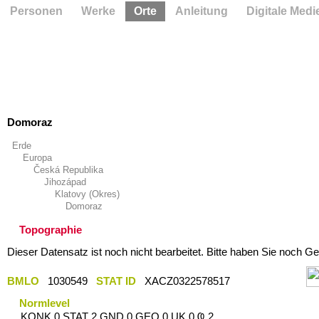
Personen
Werke
Orte
Anleitung
Digitale Medi
Domoraz
Erde
Europa
Česká Republika
Jihozápad
Klatovy (Okres)
Domoraz
Topographie
Dieser Datensatz ist noch nicht bearbeitet. Bitte haben Sie noch Ge
BMLO
1030549
STAT ID
XACZ0322578517
Normlevel
KONK 0 STAT 2 GND 0 GEO 0 UK 0 Ҩ 2