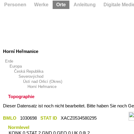
Personen
Werke
Orte
Anleitung
Digitale Medi
Horní Heřmanice
Erde
Europa
Česká Republika
Severovýchod
Ústí nad Orlicí (Okres)
Horní Heřmanice
Topographie
Dieser Datensatz ist noch nicht bearbeitet. Bitte haben Sie noch Ge
BMLO
1030698
STAT ID
XACZ0534580295
Normlevel
KONK 0 STAT 2 GND 0 GEO 0 UK 0 Ҩ 2