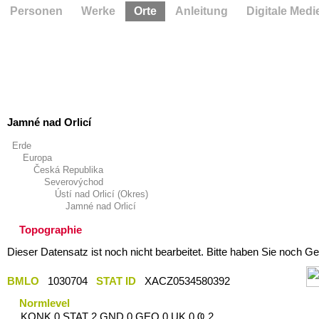
Personen
Werke
Orte
Anleitung
Digitale Medi
Jamné nad Orlicí
Erde
Europa
Česká Republika
Severovýchod
Ústí nad Orlicí (Okres)
Jamné nad Orlicí
Topographie
Dieser Datensatz ist noch nicht bearbeitet. Bitte haben Sie noch Ge
BMLO
1030704
STAT ID
XACZ0534580392
Normlevel
KONK 0 STAT 2 GND 0 GEO 0 UK 0 Ҩ 2