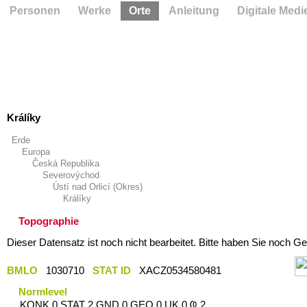
Personen
Werke
Orte
Anleitung
Digitale Medi
Králíky
Erde
Europa
Česká Republika
Severovýchod
Ústí nad Orlicí (Okres)
Králíky
Topographie
Dieser Datensatz ist noch nicht bearbeitet. Bitte haben Sie noch Ge
BMLO
1030710
STAT ID
XACZ0534580481
Normlevel
KONK 0 STAT 2 GND 0 GEO 0 UK 0 Ҩ 2