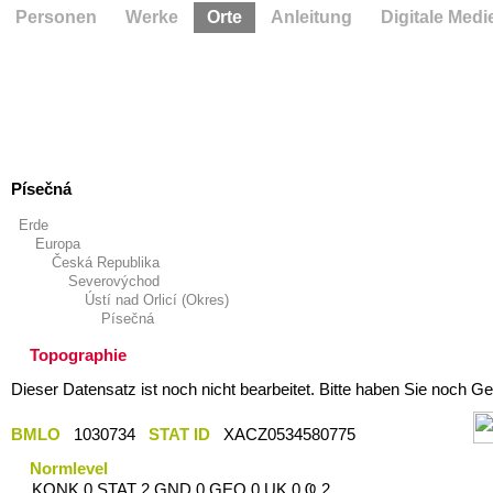
Personen
Werke
Orte
Anleitung
Digitale Medi
Písečná
Erde
Europa
Česká Republika
Severovýchod
Ústí nad Orlicí (Okres)
Písečná
Topographie
Dieser Datensatz ist noch nicht bearbeitet. Bitte haben Sie noch Ge
BMLO
1030734
STAT ID
XACZ0534580775
Normlevel
KONK 0 STAT 2 GND 0 GEO 0 UK 0 Ҩ 2