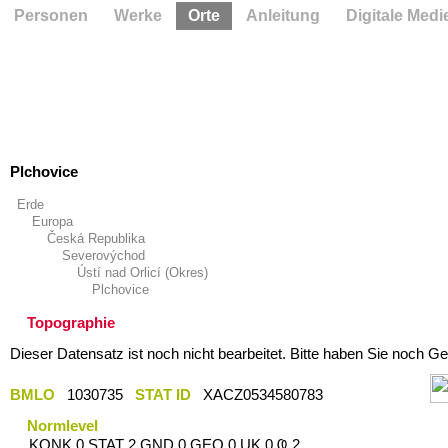
Personen
Werke
Orte
Anleitung
Digitale Medi
Plchovice
Erde
Europa
Česká Republika
Severovýchod
Ústí nad Orlicí (Okres)
Plchovice
Topographie
Dieser Datensatz ist noch nicht bearbeitet. Bitte haben Sie noch Ge
BMLO
1030735
STAT ID
XACZ0534580783
Normlevel
KONK 0 STAT 2 GND 0 GEO 0 UK 0 Ҩ 2